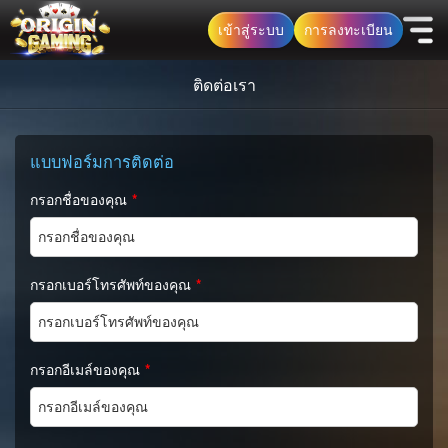
เข้าสู่ระบบ
การลงทะเบียน
ติดต่อเรา
Welcome to our online casino. Play our game and win the biggest p
แบบฟอร์มการติดต่อ
บ้าน
กรอกชื่อของคุณ
*
คาสิโน สด
กรอกเบอร์โทรศัพท์ของคุณ
*
สล็อต
กรอกอีเมล์ของคุณ
*
Fortune