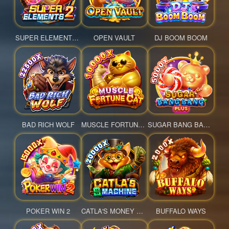
Poker
กีฬา
SUPER ELEMENTS 2
OPEN VAULT
DJ BOOM BOOM
ล๊อตเตอร์รี่
Bingo
BAD RICH WOLF
MUSCLE FORTUNE CAT
SUGAR BANG BANG PLUS
Mines
Crash
POKER WIN 2
CATLA'S MONEY MACHINE
BUFFALO WAYS
RNG